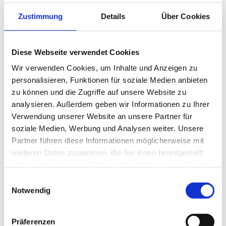
MSM Germany (Münster)
Zustimmung
Details
Über Cookies
MSM Austria (Wiener Neustadt)
MSM Asia (Tianjin)
MSM Asia (Shanghai)
Diese Webseite verwendet Cookies
Von hier aus ist die MSM Group weltweit aktiv. Dabei zählen
Wir verwenden Cookies, um Inhalte und Anzeigen zu
namhafte mittelständische Unternehmen und internationale
personalisieren, Funktionen für soziale Medien anbieten
Konzerne aus den Top 500 der Weltwirtschaft zu den
zu können und die Zugriffe auf unsere Website zu
langjährigen MSM Kunden.
analysieren. Außerdem geben wir Informationen zu Ihrer
Verwendung unserer Website an unsere Partner für
soziale Medien, Werbung und Analysen weiter. Unsere
Mehr über die MSM Group
Partner führen diese Informationen möglicherweise mit
weiteren Daten zusammen, die Sie ihnen bereitgestellt
haben oder die sie im Rahmen Ihrer Nutzung der Dienste
gesammelt haben.
Einwilligungsauswahl
Notwendig
Präferenzen