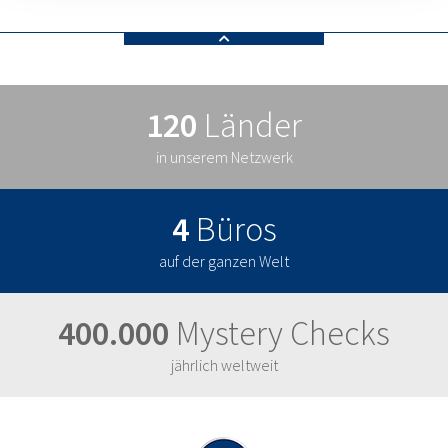
120
Länder
in unserem Netzwerk
4
Büros
auf der ganzen Welt
400.000
Mystery Checks
jährlich weltweit