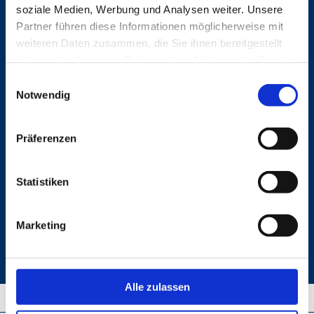
soziale Medien, Werbung und Analysen weiter. Unsere
Partner führen diese Informationen möglicherweise mit
weiteren Daten zusammen, die Sie ihnen bereitgestellt
haben oder die sie im Rahmen Ihrer Nutzung der Dienste
gesammelt haben.
Einwilligungsauswahl
Notwendig
Präferenzen
Our expert team compiles your own personal service offer,
Statistiken
exactly fitted to your objectives.
Marketing
Get in contact
Alle zulassen