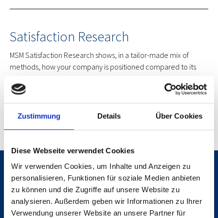
Satisfaction Research
MSM Satisfaction Research shows, in a tailor-made mix of
methods, how your company is positioned compared to its
competitors. It answers the questions about positive and
negative influencing factors of customer loyalty and
investigates causes of customer losses. We would be happy to
work with you to develop a catalogue of measures to optimize
Zustimmung
Details
Über Cookies
identified deficits.
Diese Webseite verwendet Cookies
Wir verwenden Cookies, um Inhalte und Anzeigen zu
Work with us now
personalisieren, Funktionen für soziale Medien anbieten
zu können und die Zugriffe auf unsere Website zu
analysieren. Außerdem geben wir Informationen zu Ihrer
Verwendung unserer Website an unsere Partner für