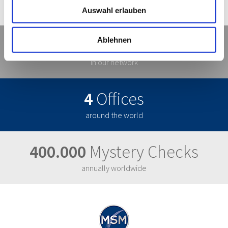
Auswahl erlauben
120
Countries
Ablehnen
in our network
4
Offices
around the world
400.000
Mystery Checks
annually worldwide